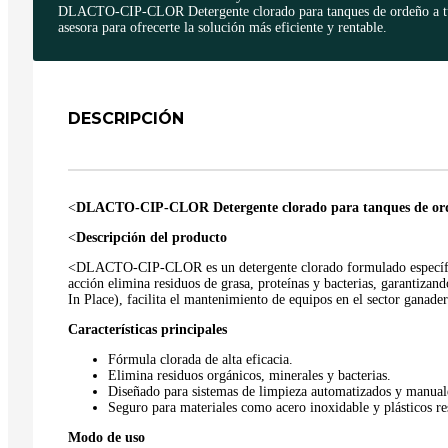
DLACTO-CIP-CLOR Detergente clorado para tanques de ordeño a tu v
asesora para ofrecerte la solución más eficiente y rentable.
DESCRIPCIÓN
<
DLACTO-CIP-CLOR Detergente clorado para tanques de or
<
Descripción del producto
<DLACTO-CIP-CLOR es un detergente clorado formulado específicam
acción elimina residuos de grasa, proteínas y bacterias, garantizan
In Place), facilita el mantenimiento de equipos en el sector ganader
Características principales
Fórmula clorada de alta eficacia.
Elimina residuos orgánicos, minerales y bacterias.
Diseñado para sistemas de limpieza automatizados y manual
Seguro para materiales como acero inoxidable y plásticos res
Modo de uso