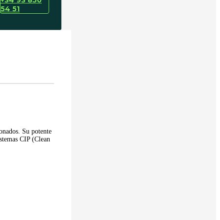
54 51
onados. Su potente
sistemas CIP (Clean