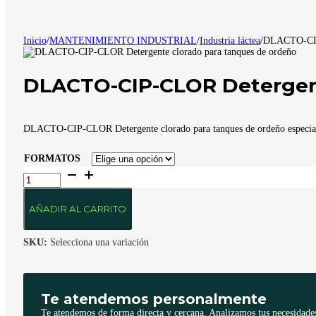
Inicio
/
MANTENIMIENTO INDUSTRIAL
/
Industria láctea
/
DLACTO-CIP-
DLACTO-CIP-CLOR Detergent
DLACTO-CIP-CLOR Detergente clorado para tanques de ordeño especializ
FORMATOS
DLACTO-
CIP-
CLOR
Detergente
AÑADIR AL CARRITO
clorado
para
tanques
SKU:
Selecciona una variación
de
ordeño
cantidad
Te atendemos personalmente
Te atendemos de forma directa y cercana. Analizamos tus necesidades