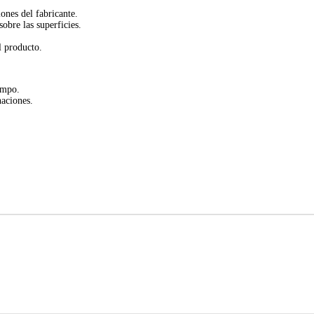
es del fabricante.
obre las superficies.
l producto.
empo.
naciones.