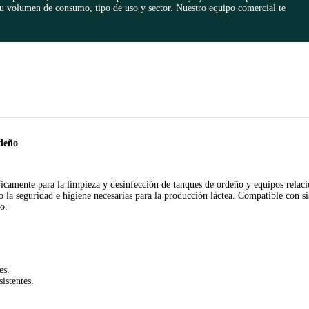
olumen de consumo, tipo de uso y sector. Nuestro equipo comercial te
deño
ente para la limpieza y desinfección de tanques de ordeño y equipos relaci
do la seguridad e higiene necesarias para la producción láctea. Compatible con 
o.
es.
istentes.