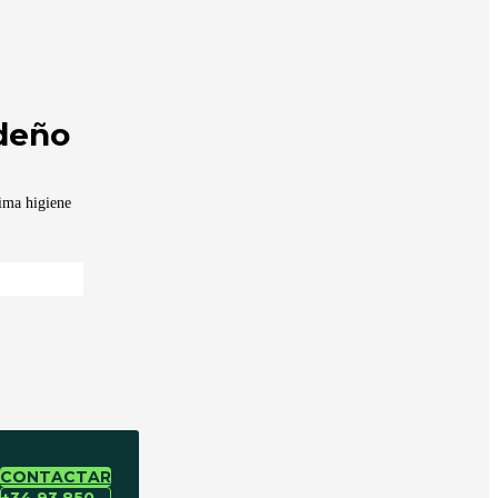
deño
ima higiene
CONTACTAR
+34 93 850