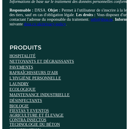
Informations de base sur le traitement des données personnelles con
Responsable :
DXSA.
Objet :
Permet à l'utilisateur de s'inscrire à la le
des tiers, sauf en cas d'obligation légale.
Les droits :
Vous disposez d'un d
contactant l'adresse du responsable du traitement.
info@dxsa.es
.
Informa
suivante
dxsa.co.uk/privacy-policy
.
PRODUITS
HOSPITALITÉ
NETTOYANTS ET DÉGRAISSANTS
PAVEMENTS
RAFRAÎCHISSEURS D'AIR
L'HYGIÈNE PERSONNELLE
LAUNDRY
ECOLOGIQUE
MAINTENANCE INDUSTRIELLE
DÉSINFECTANTS
BIOLOGIE
FIESTAS Y EVENTOS
AGRICULTURE ET ÉLEVAGE
CONTRA INSECTOS
TECHNOLOGIE DU BÉTON