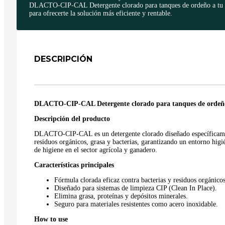
DLACTO-CIP-CAL Detergente clorado para tanques de ordeño a tu vo
para ofrecerte la solución más eficiente y rentable.
DESCRIPCIÓN
DLACTO-CIP-CAL Detergente clorado para tanques de ordeñ
Descripción del producto
DLACTO-CIP-CAL es un detergente clorado diseñado específicament
residuos orgánicos, grasa y bacterias, garantizando un entorno higi
de higiene en el sector agrícola y ganadero.
Características principales
Fórmula clorada eficaz contra bacterias y residuos orgánicos
Diseñado para sistemas de limpieza CIP (Clean In Place).
Elimina grasa, proteínas y depósitos minerales.
Seguro para materiales resistentes como acero inoxidable.
How to use