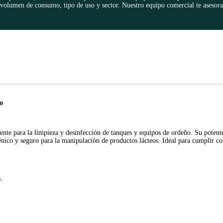
lumen de consumo, tipo de uso y sector. Nuestro equipo comercial te asesora
o
e para la limpieza y desinfección de tanques y equipos de ordeño. Su potent
énico y seguro para la manipulación de productos lácteos. Ideal para cumplir co
.