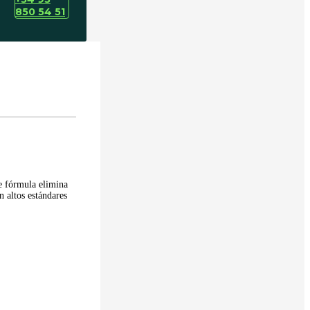
850 54 51
e fórmula elimina
n altos estándares