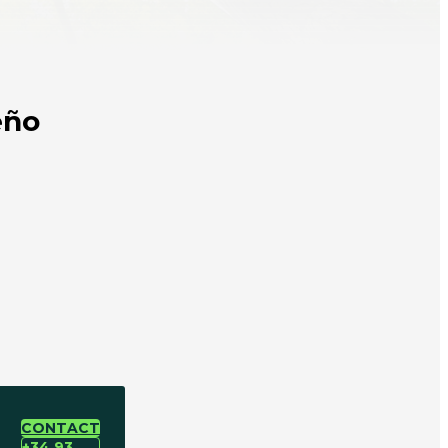
eño
CONTACT
+34 93