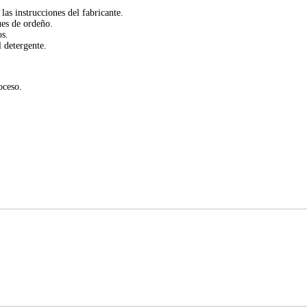
s instrucciones del fabricante.
ues de ordeño.
os.
 detergente.
oceso.