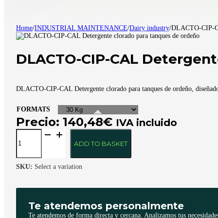
Home
/
INDUSTRIAL MAINTENANCE
/
Dairy industry
/
DLACTO-CIP-CAL
DLACTO-CIP-CAL Detergente
DLACTO-CIP-CAL Detergente clorado para tanques de ordeño, diseñado p
FORMATS
Precio:
140,48
€
IVA incluido
DLACTO-
CIP-
ADD TO BASKET
CAL
Detergente
clorado
SKU:
Select a variation
para
tanques
de
ordeño
quantity
Te atendemos personalmente
Te atendemos de forma directa y cercana. Analizamos tus necesidades