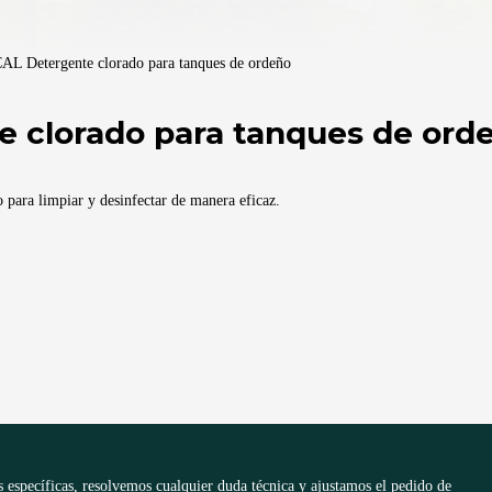
 Detergente clorado para tanques de ordeño
 clorado para tanques de ord
ara limpiar y desinfectar de manera eficaz.
 específicas, resolvemos cualquier duda técnica y ajustamos el pedido de